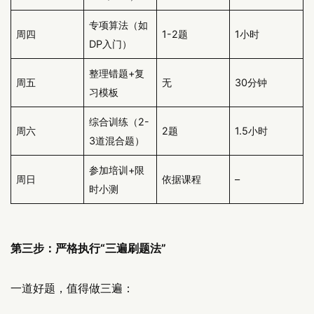
专项算法（如
周四
1-2题
1小时
DP入门）
整理错题+复
周五
无
30分钟
习模板
综合训练（2-
周六
2题
1.5小时
3道混合题）
参加培训+限
周日
依据课程
–
时小测
第三步：严格执行“三遍刷题法”
一道好题，值得做三遍：