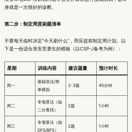
身就是一次很好的诊断。
第二步：制定周度刷题清单
不要每天临时决定“今天刷什么”，而应提前制定周计划。以
下是一份适合淮安竞赛生的模板（以CSP-J备考为例）：
星期
训练内容
建议题量
预计时长
基础语法/简
周一
2-3题
45分钟
单模拟
专项算法（如
周二
2题
1小时
二分查找）
专项算法（如
周三
2题
1小时
DFS/BFS）