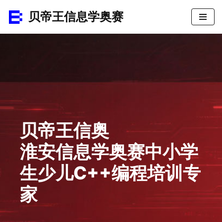
贝帝王信息学奥赛
跳
至
正
文
贝帝王信奥
淮安信息学奥赛中小学
生少儿C++编程培训专
家