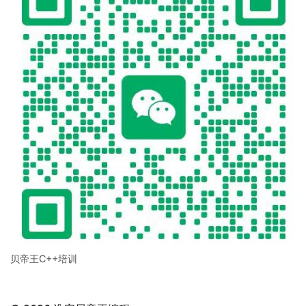
贝帝王C++培训